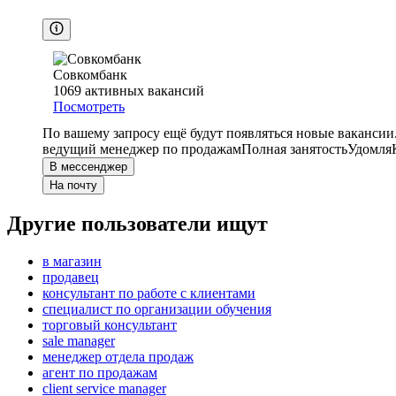
Совкомбанк
1069
активных вакансий
Посмотреть
По вашему запросу ещё будут появляться новые вакансии
ведущий менеджер по продажам
Полная занятость
Удомля
В мессенджер
На почту
Другие пользователи ищут
в магазин
продавец
консультант по работе с клиентами
специалист по организации обучения
торговый консультант
sale manager
менеджер отдела продаж
агент по продажам
client service manager