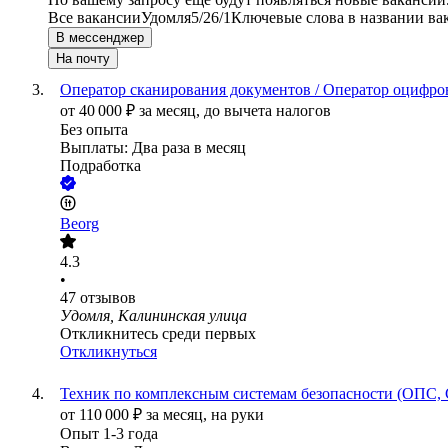
Все вакансии
Удомля
5/2
6/1
Ключевые слова в названии ва
В мессенджер
На почту
Оператор сканирования документов / Оператор оцифро
от
40 000
₽
за месяц,
до вычета налогов
Без опыта
Выплаты: Два раза в месяц
Подработка
Beorg
4.3
•
47
отзывов
Удомля, Калининская улица
Откликнитесь среди первых
Откликнуться
Техник по комплексным системам безопасности (ОПС
от
110 000
₽
за месяц,
на руки
Опыт 1-3 года