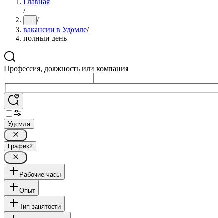
Главная
/
/
...
вакансии в Удомле
/
полный день
Профессия, должность или компания
Удомля
График
2
Рабочие часы
Опыт
Тип занятости