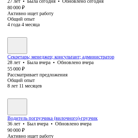
27
лет
•
Была
сегодня
•
Обновлено
сегодня
80 000
₽
Активно ищет работу
Общий опыт
4
года
4
месяца
Секретарь; менеджер; консультант; администратор
28
лет
•
Была
вчера
•
Обновлено
вчера
55 000
₽
Рассматривает предложения
Общий опыт
8
лет
11
месяцев
Водитель погрузчика (вилочного)-грузчик
36
лет
•
Был
вчера
•
Обновлено
вчера
90 000
₽
Активно ищет работу