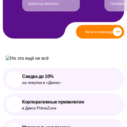
Директор магазина
Приёмосд
Хочу в команду
Скидка до 10%
на покупки в «Дикси»
Корпоративные привилегии
в Дикси PrimeZone