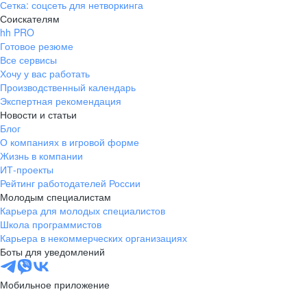
на покупки в «Дикси»
Сетка: соцсеть для нетворкинга
Соискателям
Хочу в команду
hh PRO
Готовое резюме
Корпоративные привилегии
Корпоративные привилегии
Смотреть вакансии
Все сервисы
в Дикси PrimeZone
в Дикси PrimeZone
Хочу у вас работать
Производственный календарь
Экспертная рекомендация
Скидки в приложении
Медкнижка
Новости и статьи
«Клуб друзей Дикси»
за счёт компании
Блог
Скидка до 10%
О компаниях в игровой форме
Поможем каждому члену
Входим в реестр 
на покупки в «Дикси»
Жизнь в компании
команды повысить скиллы
России и даём во
ИТ-проекты
Материальная помощь
и получить новые знания.
получать больше л
Рейтинг работодателей России
Вместе обсудим
от государства. Вс
на свадьбу, рождение ребёнка и другие события
ДМС и НС от компании
Молодым специалистам
индивидуальный план
официально:
развития и возможность
от трудоустройств
для определённых грейдов
Карьера для молодых специалистов
компенсации обучения
дня до оплаты отп
Школа программистов
от компании
и больничных
Кофе за 49,90 ₽
Карьера в некоммерческих организациях
Корпоративные привилегии
любой горячий напиток по самой выгодной цене
Боты для уведомлений
в Дикси PrimeZone
Мобильное приложение
Подарки детям сотрудников
Материальная помощь