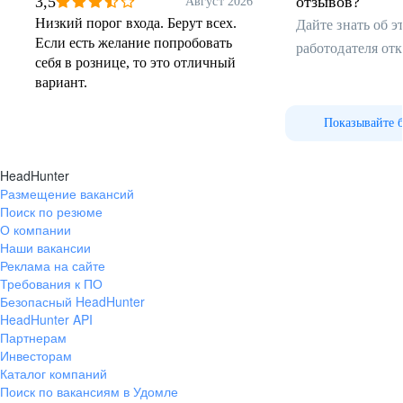
магазином
3,5
отзывов?
Август 2026
Проекты
Проекты
Низкий порог входа. Берут всех.
Дайте знать об 
торговых точек
логистич
Если есть желание попробовать
центров
работодателя от
Корпоративная развозка
себя в рознице, то это отличный
для всех сотрудников
вариант.
Показывайте 
Материальная помощь
Андрей
Екатер
на свадьбу, рождение ребёнка
Директор магазина
Директор 
и другие события
HeadHunter
Размещение вакансий
Поиск по резюме
КАСКО, ГСМ и обслуживание
О компании
за счёт компании
Смотреть вакансии
Наши вакансии
Реклама на сайте
Требования к ПО
Безопасный HeadHunter
Подарки детям сотрудников
HeadHunter API
на Новый год и 1 сентября
JENKINS
GRAFANA
Партнерам
Наталия
Татьян
Инвесторам
Руководитель управления
Бухгалтер
по работе с персоналом
Каталог компаний
Скидка до 10%
Скидка до 10%
Поиск по вакансиям в Удомле
на покупки в «Дикси»