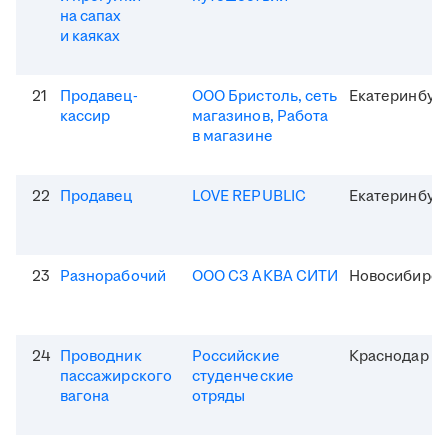
на сапах
и каяках
21
Продавец-
ООО Бристоль, сеть
Екатеринбур
кассир
магазинов, Работа
в магазине
22
Продавец
LOVE REPUBLIC
Екатеринбур
23
Разнорабочий
ООО СЗ АКВА СИТИ
Новосибирск
24
Проводник
Российские
Краснодар
пассажирского
студенческие
вагона
отряды