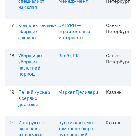
специалист
Менеджмент
Петербург
на склад
17
Комплектовщик-
САТУРН —
Санкт-
сборщик
строительные
Петербург
заказов
материалы
18
Уборщица/
Взлёт, ГК
Санкт-
уборщик
Петербург
на летний
период
19
Пеший курьер
Маркет Деливери
Казань
в сервис
доставки
20
Инструктор
Будем знакомы —
Казань
на сплавы
камерное бюро
и прогулки
путешествий