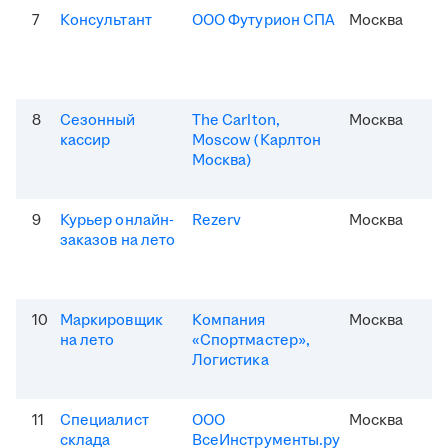
7
Консультант
ООО Футурион СПА
Москва
8
Сезонный
The Carlton,
Москва
кассир
Moscow (Карлтон
Москва)
9
Курьер онлайн-
Rezerv
Москва
заказов на лето
10
Маркировщик
Компания
Москва
на лето
«Спортмастер»,
Логистика
11
Специалист
ООО
Москва
склада
ВсеИнструменты.ру