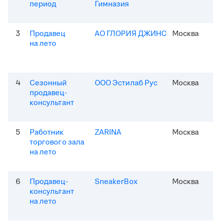
период
Гимназия
3
Продавец
АО ГЛОРИЯ ДЖИНС
Москва
на лето
4
Сезонный
ООО Эстилаб Рус
Москва
продавец-
консультант
5
Работник
ZARINA
Москва
торгового зала
на лето
6
Продавец-
SneakerBox
Москва
консультант
на лето