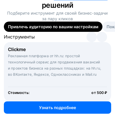
решений
Подберите инструмент для своей
бизнес-задачи
за пару кликов
Привлечь аудиторию по вашим настройкам
Пок
Инструменты
Инструменты
Инструменты
Виртуальный рекрутер
Clickme
Вакансия дня
Массовый подбор под ключ. Решите, сколько
Рекламная платформа от hh.ru: простой
Рекламный формат для вакансий на главной странице
кандидатов и когда вам нужно, и за дело возьмутся
технологичный сервис для продвижения вакансий
hh.ru. Увеличивает количество откликов
маркетологи, рекрутеры и проектные менеджеры
и проектов бизнеса на разных площадках: на hh.ru,
hh.ru с целым набором digital-инструментов
во ВКонтакте, Яндексе, Одноклассниках и Mail.ru
Стоимость:
от 200 000 ₽
Узнать подробнее
Стоимость:
от 500 ₽
Узнать подробнее
Узнать подробнее