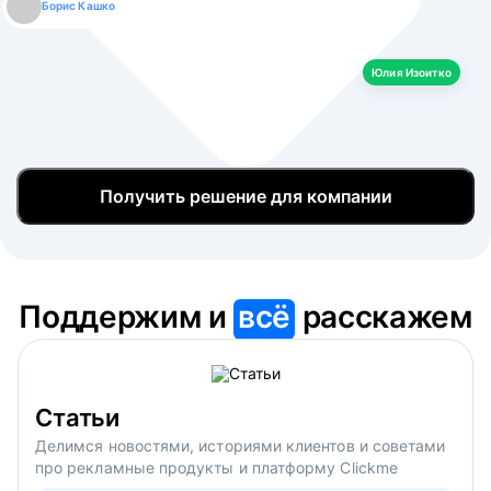
Борис Кашко
Юлия Изоитко
Александр Кулагин
Даниил Макаров
Екатерина Лазаренко
Юлия Изоитко
Получить решение для компании
Поддержим и
всё
расскажем
Статьи
Делимся новостями, историями клиентов и советами
про рекламные продукты и платформу Clickme