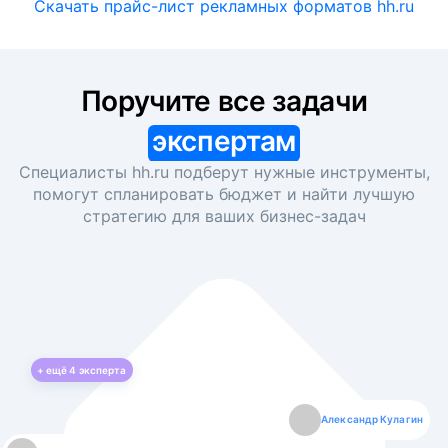
Скачать прайс-лист рекламных форматов hh.ru
Поручите все задачи
экспертам
Специалисты hh.ru подберут нужные инструменты,
помогут спланировать бюджет и найти лучшую
стратегию для ваших
бизнес-задач
+ ещё
4
эксперта
Екатерина Лазаренко
Александр Кулагин
Даниил Макаров
Борис Кашко
Юлия Изоитко