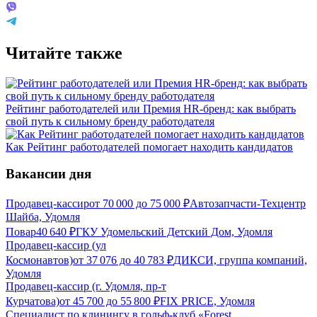
Читайте также
Рейтинг работодателей или Премия HR-бренд: как выбрать
свой путь к сильному бренду работодателя
Как Рейтинг работодателей помогает находить кандидатов
Вакансии дня
Продавец-кассир
от
70 000
до
75 000
₽
Автозапчасти-Техцентр
Шайба, Удомля
Повар
40 640
₽
ГКУ Удомельский Детский Дом, Удомля
Продавец-кассир (ул
Космонавтов)
от
37 076
до
40 783
₽
ДИКСИ, группа компаний,
Удомля
Продавец-кассир (г. Удомля, пр-т
Курчатова)
от
45 700
до
55 800
₽
FIX PRICE, Удомля
Специалист по клинингу в гольф-клуб «Forest