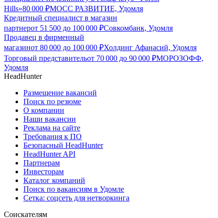
Hills»
80 000
₽
МОСС РАЗВИТИЕ, Удомля
Кредитный специалист в магазин
партнер
от
51 500
до
100 000
₽
Совкомбанк, Удомля
Продавец в фирменный
магазин
от
80 000
до
100 000
₽
Холдинг Афанасий, Удомля
Торговый представитель
от
70 000
до
90 000
₽
МОРОЗОФФ,
Удомля
HeadHunter
Размещение вакансий
Поиск по резюме
О компании
Наши вакансии
Реклама на сайте
Требования к ПО
Безопасный HeadHunter
HeadHunter API
Партнерам
Инвесторам
Каталог компаний
Поиск по вакансиям в Удомле
Сетка: соцсеть для нетворкинга
Соискателям